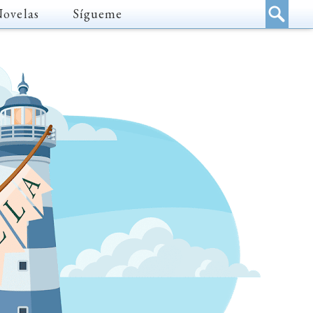
Novelas
Sígueme