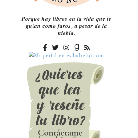
𝑷𝒐𝒓𝒒𝒖𝒆 𝒉𝒂𝒚 𝒍𝒊𝒃𝒓𝒐𝒔 𝒆𝒏 𝒍𝒂 𝒗𝒊𝒅𝒂 𝒒𝒖𝒆 𝒕𝒆
𝒈𝒖í𝒂𝒏 𝒄𝒐𝒎𝒐 𝒇𝒂𝒓𝒐𝒔, 𝒂 𝒑𝒆𝒔𝒂𝒓 𝒅𝒆 𝒍𝒂
𝒏𝒊𝒆𝒃𝒍𝒂.