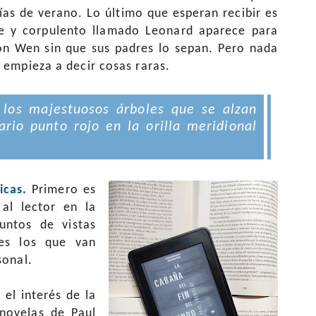
ías de verano. Lo último que esperan recibir es
e y corpulento llamado Leonard aparece para
con Wen sin que sus padres lo sepan. Pero nada
 empieza a decir cosas raras.
 los majestuosos árboles que se alzan
rio punto rojo en la orilla meridional
icas.
Primero es
al lector en la
untos de vistas
jes los que van
sonal.
 el interés de la
novelas de Paul