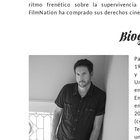
ritmo frenético sobre la supervivencia
FilmNation ha comprado sus derechos cin
P
19
y
Un
en
En
e
20
(
Te
u