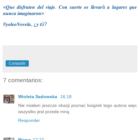
«𝑸𝒖𝒆 𝒅𝒊𝒔𝒇𝒓𝒖𝒕𝒆𝒏 𝒅𝒆𝒍 𝒗𝒊𝒂𝒋𝒆. 𝑪𝒐𝒏 𝒔𝒖𝒆𝒓𝒕𝒆 𝒐𝒔 𝒍𝒍𝒆𝒗𝒂𝒓á 𝒂 𝒍𝒖𝒈𝒂𝒓𝒆𝒔 𝒒𝒖𝒆
𝒏𝒖𝒏𝒄𝒂 𝒊𝒎𝒂𝒈𝒊𝒏𝒂𝒓𝒐𝒏»
#𝒚𝒐𝒍𝒆𝒐𝑵𝒐𝒗𝒆𝒍𝒂
, ¿𝒚 𝒕ú?
Compartir
7 comentarios:
Wioleta Sadowska
16:18
Nie miałam jeszcze okazji poznać książek tego autora więc
wszystko jest przede mną.
Responder
Marya
17:27