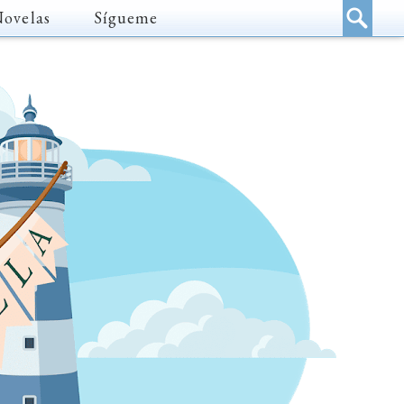
Novelas
Sígueme