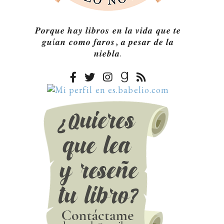
𝑷𝒐𝒓𝒒𝒖𝒆 𝒉𝒂𝒚 𝒍𝒊𝒃𝒓𝒐𝒔 𝒆𝒏 𝒍𝒂 𝒗𝒊𝒅𝒂 𝒒𝒖𝒆 𝒕𝒆
𝒈𝒖í𝒂𝒏 𝒄𝒐𝒎𝒐 𝒇𝒂𝒓𝒐𝒔, 𝒂 𝒑𝒆𝒔𝒂𝒓 𝒅𝒆 𝒍𝒂
𝒏𝒊𝒆𝒃𝒍𝒂.